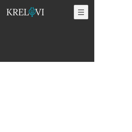
Kiegészítők
Áruház
/
Kiegészítők
Rendezés az alábbiak szerint:
Szűrők
Összes törlése
Szűrők
Összes törlése
Tételek mutatása
Tételek mutatása
Ajándékutalvány
Ajándékutalvány