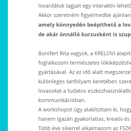
lovardátok tagjait egy interaktív lehe
Akkor szeretném figyelmedbe ajánlan
amely könnyedén beépíthető a lo
de akár önnálló kurzusként is szu
Bonifert Rita vagyok, a KRELOVI alapít
foglalkozom természetes lókiképzéshe
gyártásával. Az ez idő alatt megszerz
különleges tanfolyam keretében szer
lovasokat a tudatos eszközhasználatb
kommunikációban.
A workshopot úgy alakítottam ki, hogy
hanem igazán gyakorlatias, kreatív és
Több éve sikerrel alkalmazom az FSZ