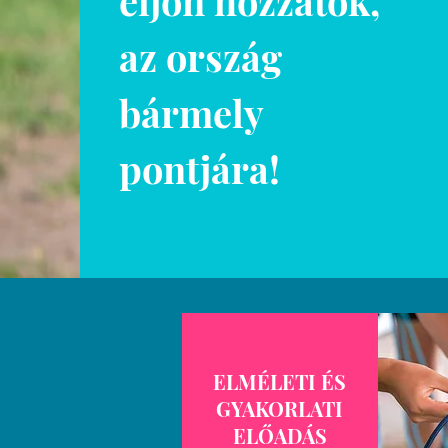
eljön hozzátok,
az ország
bármely
pontjára!
ELMÉLETI
ÉS
GYAKORLATI
ELŐADÁS