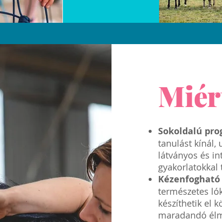
Miér
Sokoldalú pro
tanulást kínál,
látványos és in
gyakorlatokkal 
Kézenfogható
természetes lók
készíthetik el 
maradandó élm