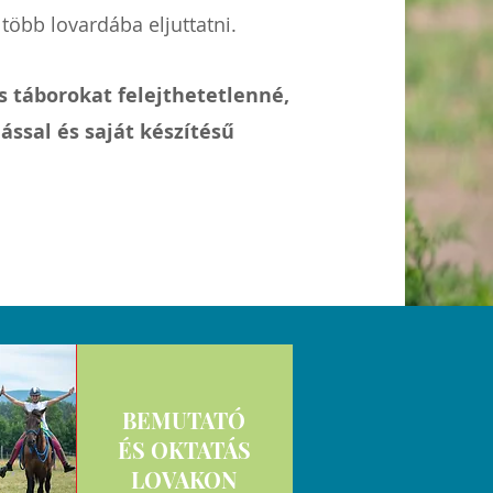
több lovardába eljuttatni.
s táborokat felejthetetlenn
é,
ssal és saját készítésű
BEMUTATÓ
ÉS OKTATÁS
LOVAKON