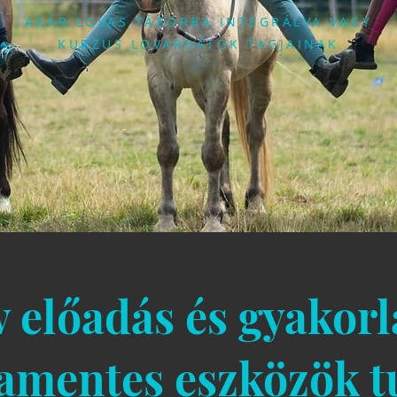
AKÁR LOVAS TÁBORBA INTEGRÁLVA VAGY
KURZUS LOVARDÁTOK TAGJAINAK
v előadás és gyakorl
lamentes eszközök t