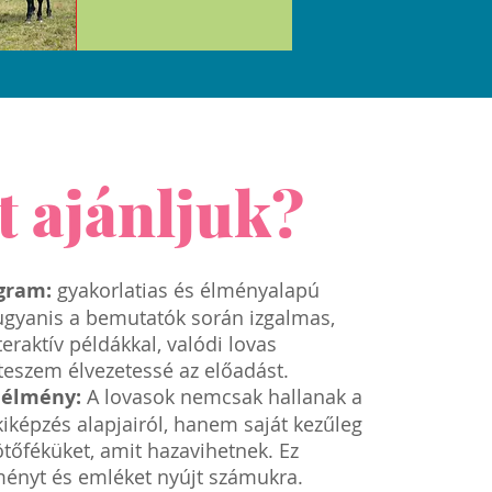
t ajánljuk?
gram:
gyakorlatias és élményalapú
 ugyanis a bemutatók során izgalmas,
teraktív példákkal, valódi lovas
teszem élvezetessé az előadást.
 élmény:
A lovasok nemcsak hallanak a
iképzés alapjairól, hanem saját kezűleg
kötőféküket, amit hazavihetnek. Ez
ényt és emléket nyújt számukra.