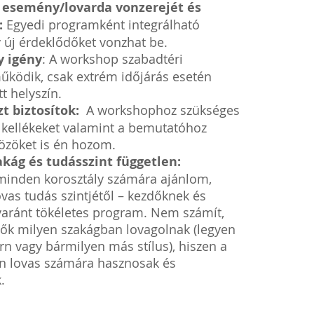
s esemény/lovarda vonzerejét és
:
Egyedi programként integrálható
 új érdeklődőket vonzhat be.
y igény
: A workshop szabadtéri
ködik, csak extrém időjárás esetén
t helyszín.
t biztosítok:
A workshophoz szükséges
 kellékeket valamint a bemutatóhoz
özöket is én hozom.
akág és tudásszint független:
 minden korosztály számára ajánlom,
ovas tudás szintjétől – kezdőknek és
aránt tökéletes program. Nem számít,
vők milyen szakágban lovagolnak (legyen
rn vagy bármilyen más stílus), hiszen a
n lovas számára hasznosak és
.