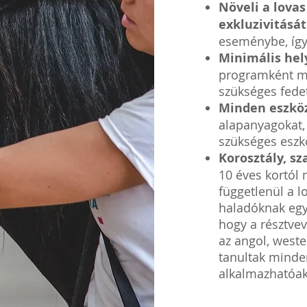
Növeli a lova
exkluzivitását
eseménybe, így
Minimális hel
programként mű
szükséges fedet
Minden eszköz
alapanyagokat,
szükséges eszk
Korosztály, sz
10 éves kortól
függetlenül a l
haladóknak egy
hogy a résztve
az angol, weste
tanultak minde
alkalmazhatóak