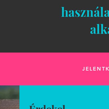
használa
alk
JELENT
Érdekel