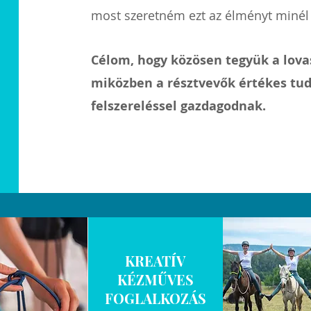
most szeretném ezt az élményt minél 
Célom, hogy közösen tegyük a lova
miközben a résztvevők értékes tudá
felszereléssel gazdagodnak.
KREATÍV
KÉZMŰVES
FOGLALKOZÁS