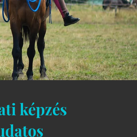
ati képzés
udatos