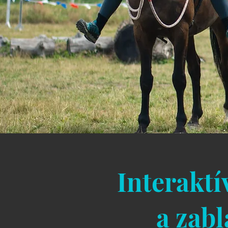
Interaktí
a zab