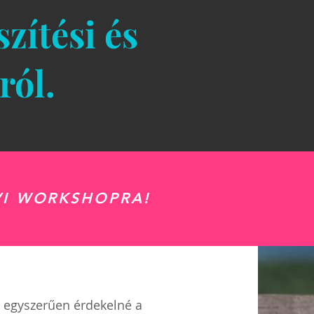
zítési és
ról.
VI WORKSHOPRA!
y egyszerűen érdekelné a