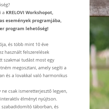
tőség?
i a
KRELOVI Workshopot,
vas események programjába,
per program lehetőség!
ója, és több mint 10 éve
z használt felszerelések
ett szakmai tudást most egy
etném megosztani, amely segíti a
an és a lovakkal való harmonikus
 ne csak ismeretterjesztő legyen,
 interaktív élményt nyújtson.
K szabadidomító táborban, és