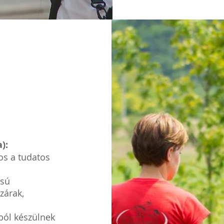
):
os a tudatos
usú
zárak,
ból készülnek