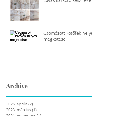
Lovas karkötő készítése
Csomózott kötőfék helyes
megkötése
Archive
2025. április
(2)
2 bejegyzés
2023. március
(1)
1 bejegyzés
2021. november
(1)
1 bejegyzés
2021. január
(4)
4 bejegyzés
2020. április
(1)
1 bejegyzés
2020. január
(1)
1 bejegyzés