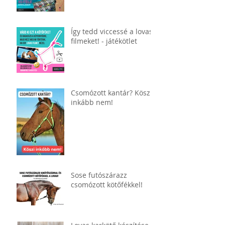
Így tedd viccessé a lovas
filmeket! - játékötlet
Csomózott kantár? Köszi,
inkább nem!
Sose futószárazz
csomózott kötőfékkel!