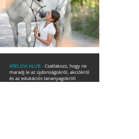
KRELOVI KLUB -
Csatlakozz, hogy ne
maradj le az újdonságokról, akciókról
és az edukációs tananyagokról!
Csatlakozás