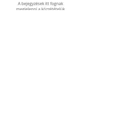
közzétéve
A bejegyzések itt fognak
megjelenni a közzétételük
után.
Recent Posts
Bemutatjuk az Érme
Zárat!
VALLOMÁS a KRELOVI
alapítójától