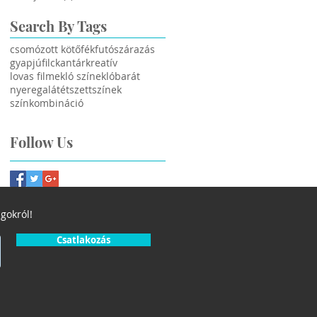
Search By Tags
csomózott kötőfék
futószárazás
gyapjúfilc
kantár
kreatív
lovas filmek
ló színek
lóbarát
nyeregalátét
szett
színek
színkombináció
Follow Us
gokról!
Csatlakozás