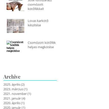
Sose futószárazz
csomózott
kötőfékkel!
Lovas karkötő
készítése
Csomózott kötőfék
helyes megkötése
Archive
2025. április
(2)
2 bejegyzés
2023. március
(1)
1 bejegyzés
2021. november
(1)
1 bejegyzés
2021. január
(4)
4 bejegyzés
2020. április
(1)
1 bejegyzés
2020. január
(1)
1 bejegyzés