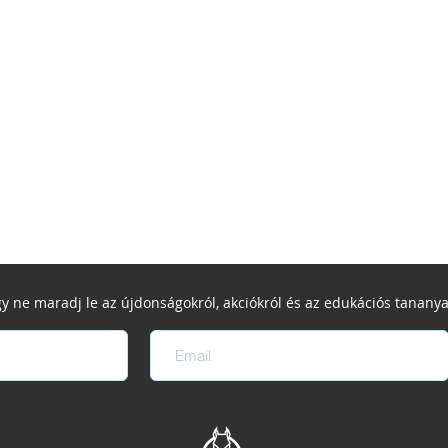
gy ne maradj le az újdonságokról, akciókról és az edukációs tananya