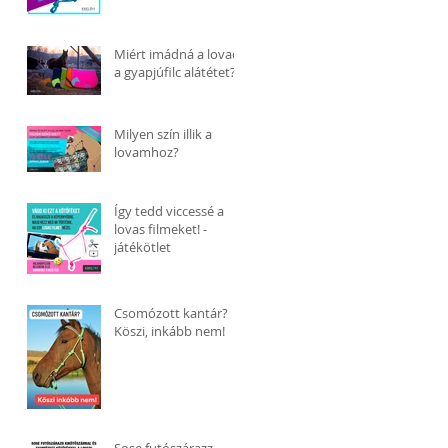
Miért imádná a lovad
a gyapjúfilc alátétet?
Milyen szín illik a
lovamhoz?
Így tedd viccessé a
lovas filmeket! -
játékötlet
Csomózott kantár?
Köszi, inkább nem!