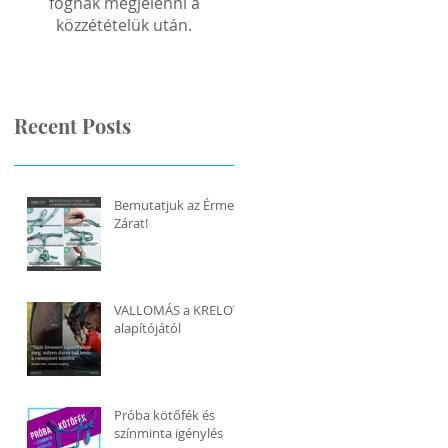
fognak megjelenni a
közzétételük után.
Recent Posts
Bemutatjuk az Érme
Zárat!
VALLOMÁS a KRELOVI
alapítójától
Próba kötőfék és
színminta igénylés